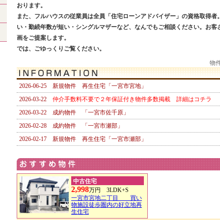
おります。
また、フルハウスの従業員は全員「住宅ローンアドバイザー」の資格取得者
い・勤続年数が短い・シングルマザーなど、なんでもご相談ください。お客
画をご提案します。
では、ごゆっくりご覧ください。
物件
2026-06-25 新規物件 再生住宅「一宮市宮地」
2026-03-22
仲介手数料不要で２年保証付き物件多数掲載 詳細はコチラ
2026-03-22 成約物件 「一宮市佐千原」
2026-02-28 成約物件 「一宮市瀬部」
2026-02-17 新規物件 再生住宅「一宮市瀬部」
2025-11-21 成約物件 「一宮市島村町②」
2025-11-08 新規物件 再生住宅「一宮市島村」リフォーム中につき、案
2025-10-27 成約物件 「一宮市祐久」
中古住宅
2,998
万円 3LDK+S
2025-10-10 新規物件 再生住宅「一宮市祐久」
一宮市宮地二丁目 買い
物施設徒歩圏内の好立地再
2025-08-31 新規物件 再生住宅「一宮市佐千原」
生住宅
2025-08-01 成約物件 再生住宅「一宮市島村」