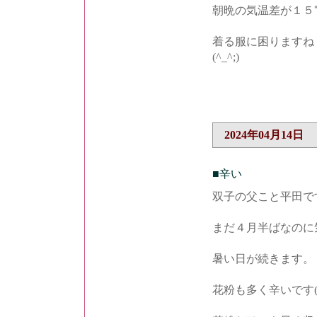
朝晩の気温差が１５
着る服に困りますね
(^_^;)
2024年04月14日
■辛い
双子の父こと平田で
まだ４月半ばなのに気温
暑い日が続きます。
花粉も多く辛いです(T