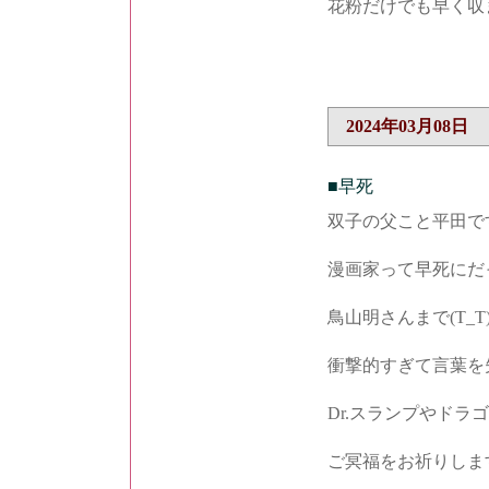
花粉だけでも早く収
2024年03月08日
■早死
双子の父こと平田で
漫画家って早死にだ
鳥山明さんまで(T_T
衝撃的すぎて言葉を失い
Dr.スランプやド
ご冥福をお祈りしますm